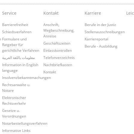
Service
Kontakt
Karriere
Lei
Barrierefreiheit
Anschrift,
Berufe in der Justiz
Wegbeschreibung,
Schiedsverfahren
Stellenausschreibungen
Anreise
n
Formulare und
Karriereportal
Geschäftszeiten
Ratgeber für
Berufe - Ausbildung
gerichtliche Verfahren
Einlasskontrollen
معلومات باللغة العربية
Telefonverzeichnis
Information in English
Nachtbriefkasten
language
Kontakt
Insolvenzbekanntmachungen
Rechtsanwälte u.
Notare
Elektronischer
Rechtsverkehr
Gesetze u.
Verordnungen
Notarbestellungsverfahren
Informative Links