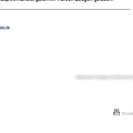
Bildrechte
:
Amtsgericht Bersenbr
Druc