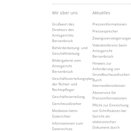
Wir über uns
Aktuelles
Grußwort des
Presseinformationen
Direktors des
Pressesprecher
Amtsgerichts
Zwangsversteigerunge
Bersenbrück
Videokonferenz beim
Behördenleitung- und
Amtsgericht
Geschäftsleitung
Bersenbrück
Bildergalerie vom
Hinweis zur
Amtsgericht
Anforderung von
Bersenbrück
Grundbuchausdrucken
Geschäftsverteilungsplan
durch
der Richter und
Internetdienstleister
Rechtspfleger
Aboservice für
Geschäftsverteilung
Presseinformationen
Gerichtsvollzieher
Pflicht zur Einreichung
Mediation beim
von Schriftsätzen bei
Güterichter
Gericht als
elektronisches
Informationen zum
Dokument durch
Datenschutz