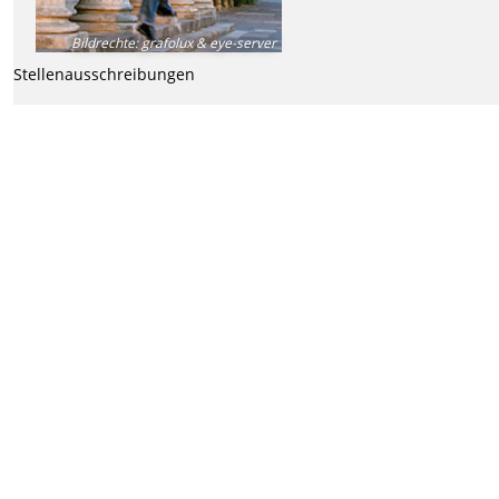
Bildrechte
:
grafolux & eye-server
Stellenausschreibungen